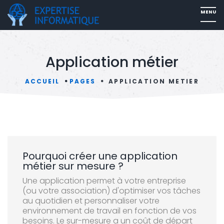
Application métier
ACCUEIL
PAGES
APPLICATION METIER
Pourquoi créer une application
métier sur mesure ?
Une application permet à votre entreprise
(ou votre association) d'optimiser vos tâches
au quotidien et personnaliser votre
environnement de travail en fonction de vos
besoins. Le sur-mesure a un coût de départ